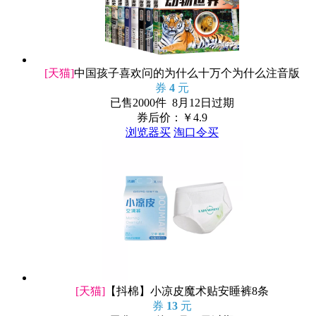
[天猫]
中国孩子喜欢问的为什么十万个为什么注音版
券
4
元
已售2000件 8月12日过期
券后价：￥
4.9
浏览器买
淘口令买
[天猫]
【抖棉】小凉皮魔术贴安睡裤8条
券
13
元