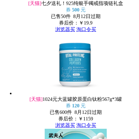
[天猫]
七夕送礼！925纯银手镯戒指项链礼盒
券
500
元
已售50件 8月12日过期
券后价：￥
19.9
浏览器买
淘口令买
[天猫]
1024元大蓝罐胶原蛋白钛粉567g*3罐
券
120
元
已售600件 8月12日过期
券后价：￥
1159
浏览器买
淘口令买