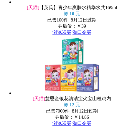
[天猫]
【英氏】青少年爽肤水精华水共169ml
券
10
元
已售100件 8月12日过期
券后价：￥
39
浏览器买
淘口令买
[天猫]
慧恩金银花清清宝火宝山楂鸡内
券
12
元
已售7000件 8月12日过期
券后价：￥
14.86
浏览器买
淘口令买