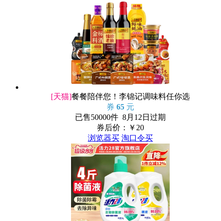
[天猫]
餐餐陪伴您！李锦记调味料任你选
券
65
元
已售50000件 8月12日过期
券后价：￥
20
浏览器买
淘口令买