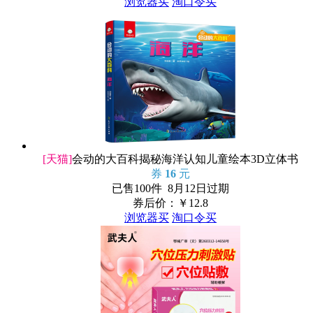
浏览器买
淘口令买
[天猫]
会动的大百科揭秘海洋认知儿童绘本3D立体书
券
16
元
已售100件 8月12日过期
券后价：￥
12.8
浏览器买
淘口令买