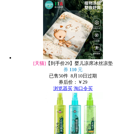
[天猫]
【到手价29】婴儿凉席冰丝凉垫
券
110
元
已售50件 8月10日过期
券后价：￥
29
浏览器买
淘口令买