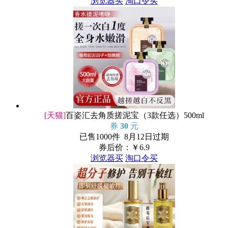
浏览器买
淘口令买
[天猫]
百姿汇去角质搓泥宝（3款任选）500ml
券
30
元
已售1000件 8月12日过期
券后价：￥
6.9
浏览器买
淘口令买