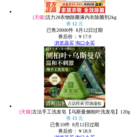
[天猫]
活力28衣物除菌液内衣除菌剂2kg
券
12
元
已售20000件 8月12日过期
券后价：￥
17.9
浏览器买
淘口令买
[天猫]
古法手工洗发皂【乌斯曼侧柏叶洗发皂】120g
券
15
元
已售10件 8月12日过期
券后价：￥
18.9