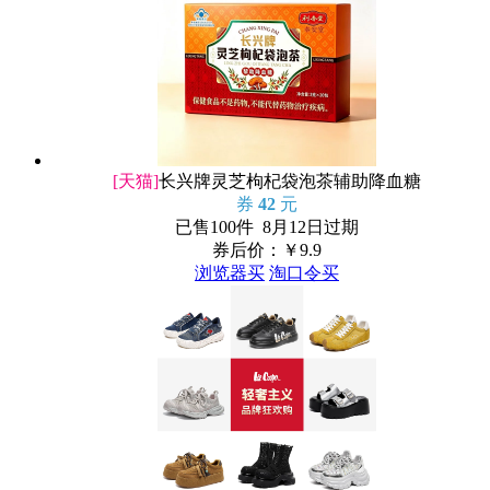
[天猫]
长兴牌灵芝枸杞袋泡茶辅助降血糖
券
42
元
已售100件 8月12日过期
券后价：￥
9.9
浏览器买
淘口令买