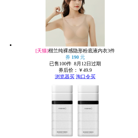
[天猫]
楷兰纯裸感隐形粉底液内衣3件
券
190
元
已售100件 8月12日过期
券后价：￥
49.9
浏览器买
淘口令买