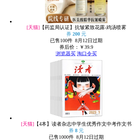
[天猫]
【药监局认证】抗皱紧致花露-鸡汤喷雾
券
200
元
已售100件 8月12日过期
券后价：￥
39.9
浏览器买
淘口令买
[天猫]
【4本】读者杂志中学生优秀作文中考作文书
券
8
元
已售1000件 8月12日过期