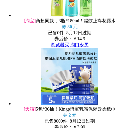
[淘宝]
商超同款，3瓶*180ml！驱蚊止痒花露水
券
30
元
已售0件 8月12日过期
券后价：￥
14.9
浏览器买
淘口令买
[天猫]
5包*30抽！Kingp琦宝乳霜保湿云柔纸巾
券
2
元
已售8000件 8月12日过期
券后价：￥
3.99