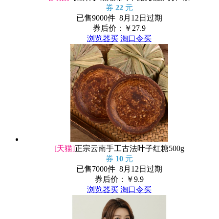
券
22
元
已售9000件 8月12日过期
券后价：￥
27.9
浏览器买
淘口令买
[天猫]
正宗云南手工古法叶子红糖500g
券
10
元
已售7000件 8月12日过期
券后价：￥
9.9
浏览器买
淘口令买