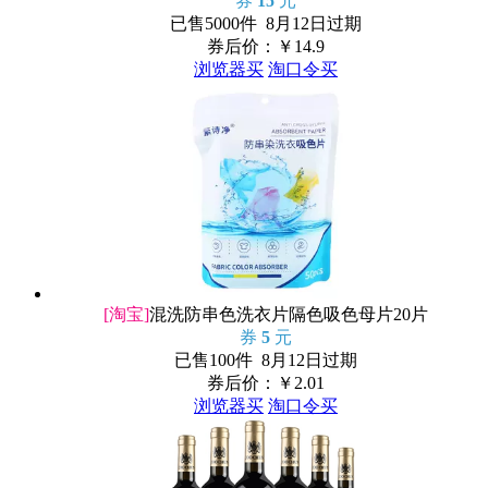
券
15
元
已售5000件 8月12日过期
券后价：￥
14.9
浏览器买
淘口令买
[淘宝]
混洗防串色洗衣片隔色吸色母片20片
券
5
元
已售100件 8月12日过期
券后价：￥
2.01
浏览器买
淘口令买