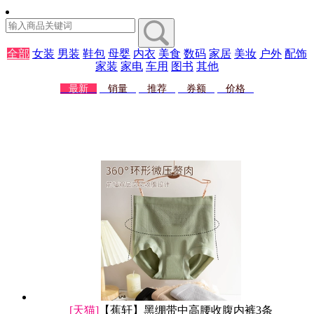
全部
女装
男装
鞋包
母婴
内衣
美食
数码
家居
美妆
户外
配饰
家装
家电
车用
图书
其他
最新
销量
推荐
券额
价格
[天猫]
【蕉轩】黑绷带中高腰收腹内裤3条