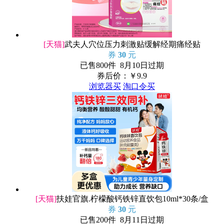
[天猫]
武夫人穴位压力刺激贴缓解经期痛经贴
券
30
元
已售800件 8月10日过期
券后价：￥
9.9
浏览器买
淘口令买
[天猫]
扶娃官旗.柠檬酸钙铁锌直饮包10ml*30条/盒
券
30
元
已售200件 8月11日过期