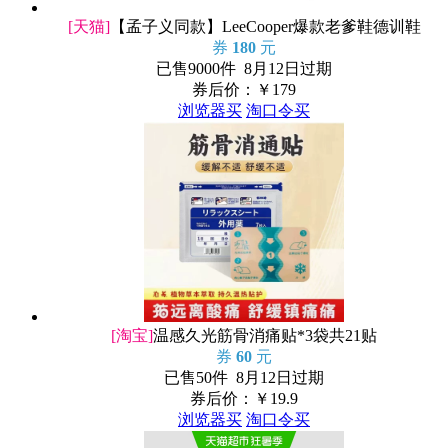
[天猫]
【孟子义同款】LeeCooper爆款老爹鞋德训鞋
券
180
元
已售9000件 8月12日过期
券后价：￥
179
浏览器买
淘口令买
[淘宝]
温感久光筋骨消痛贴*3袋共21贴
券
60
元
已售50件 8月12日过期
券后价：￥
19.9
浏览器买
淘口令买