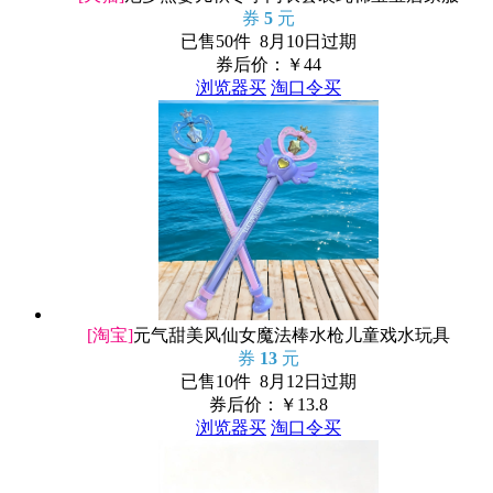
券
5
元
已售50件 8月10日过期
券后价：￥
44
浏览器买
淘口令买
[淘宝]
元气甜美风仙女魔法棒水枪儿童戏水玩具
券
13
元
已售10件 8月12日过期
券后价：￥
13.8
浏览器买
淘口令买