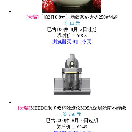
[天猫]
【拍2件8.8元】新疆灰枣大枣250g*4袋
券
11
元
已售100件 8月12日过期
券后价：￥
8.8
浏览器买
淘口令买
[天猫]
MEEDO米多双杯除螨仪M05A深层除菌不缠绕
券
750
元
已售2000件 8月10日过期
券后价：￥
249