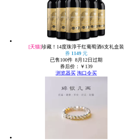
[天猫]
珍藏！14度珠淳干红葡萄酒6支礼盒装
券
1149
元
已售100件 8月12日过期
券后价：￥
139
浏览器买
淘口令买