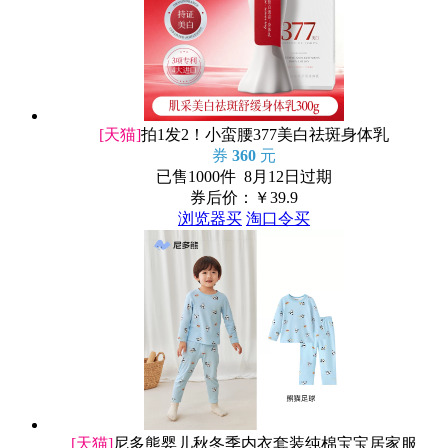
[天猫]
拍1发2！小蛮腰377美白祛斑身体乳
券
360
元
已售1000件 8月12日过期
券后价：￥
39.9
浏览器买
淘口令买
[天猫]
尼多熊婴儿秋冬季内衣套装纯棉宝宝居家服