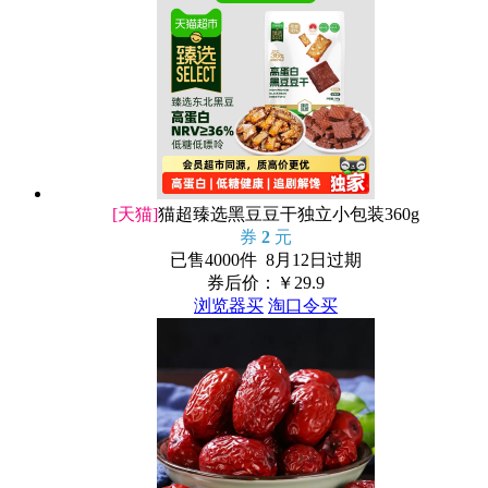
[天猫]
猫超臻选黑豆豆干独立小包装360g
券
2
元
已售4000件 8月12日过期
券后价：￥
29.9
浏览器买
淘口令买