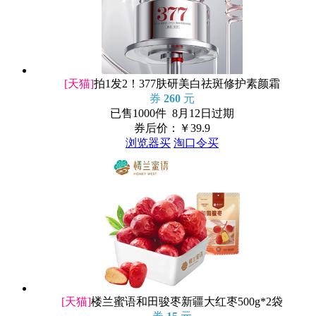
[天猫]
拍1发2！377肤研美白祛斑修护素颜霜
券
260
元
已售1000件 8月12日过期
券后价：￥
39.9
浏览器买
淘口令买
[天猫]
楼兰蜜语和田骏枣新疆大红枣500g*2袋