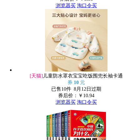
浏览器买
淘口令买
[天猫]
儿童防水罩衣宝宝吃饭围兜长袖卡通
券
10
元
已售10件 8月12日过期
券后价：￥
10.94
浏览器买
淘口令买