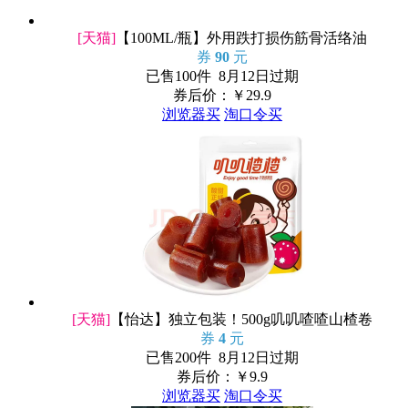
[天猫]
【100ML/瓶】外用跌打损伤筋骨活络油
券
90
元
已售100件 8月12日过期
券后价：￥
29.9
浏览器买
淘口令买
[天猫]
【怡达】独立包装！500g叽叽喳喳山楂卷
券
4
元
已售200件 8月12日过期
券后价：￥
9.9
浏览器买
淘口令买