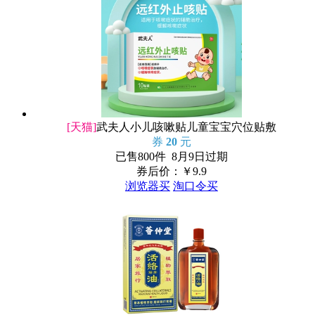
[天猫]
武夫人小儿咳嗽贴儿童宝宝穴位贴敷
券
20
元
已售800件 8月9日过期
券后价：￥
9.9
浏览器买
淘口令买