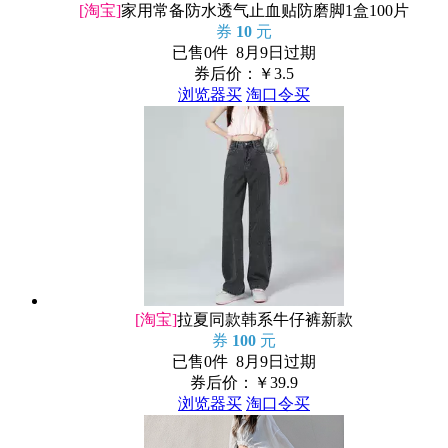
[淘宝]
家用常备防水透气止血贴防磨脚1盒100片
券
10
元
已售0件 8月9日过期
券后价：￥
3.5
浏览器买
淘口令买
[淘宝]
拉夏同款韩系牛仔裤新款
券
100
元
已售0件 8月9日过期
券后价：￥
39.9
浏览器买
淘口令买