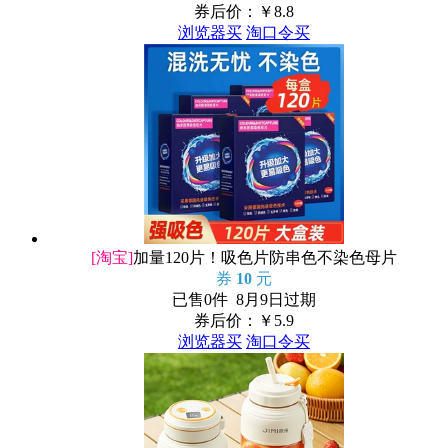
券后价：￥
8.8
浏览器买
淘口令买
[淘宝]
加量120片！吸色片防串色不染色母片
券
10
元
已售0件 8月9日过期
券后价：￥
5.9
浏览器买
淘口令买