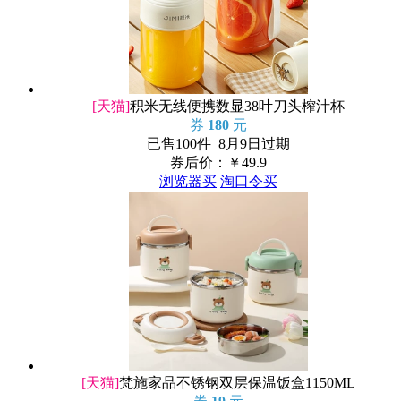
[天猫]
积米无线便携数显38叶刀头榨汁杯
券
180
元
已售100件 8月9日过期
券后价：￥
49.9
浏览器买
淘口令买
[天猫]
梵施家品不锈钢双层保温饭盒1150ML