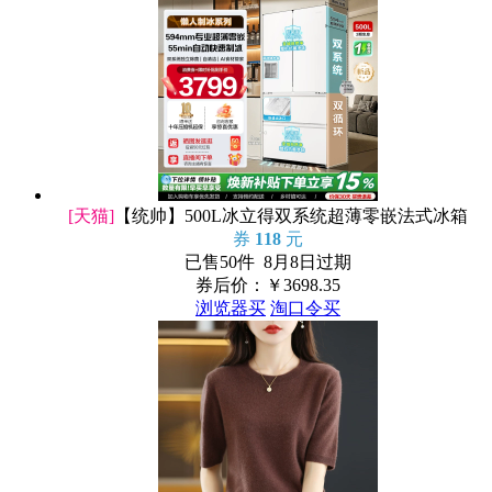
[天猫]
【统帅】500L冰立得双系统超薄零嵌法式冰箱
券
118
元
已售50件 8月8日过期
券后价：￥
3698.35
浏览器买
淘口令买