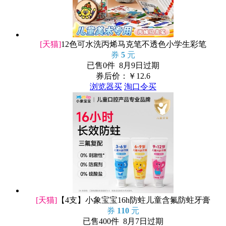
[天猫]
12色可水洗丙烯马克笔不透色小学生彩笔
券
5
元
已售0件 8月9日过期
券后价：￥
12.6
浏览器买
淘口令买
[天猫]
【4支】小象宝宝16h防蛀儿童含氟防蛀牙膏
券
110
元
已售400件 8月7日过期