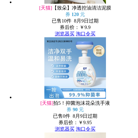
[天猫]
【致朵】净透控油清洁泥膜
券
120
元
已售10件 8月9日过期
券后价：￥
9.9
浏览器买
淘口令买
[天猫]
拍5！抑菌泡沫花朵洗手液
券
90
元
已售0件 8月9日过期
券后价：￥
9.95
浏览器买
淘口令买