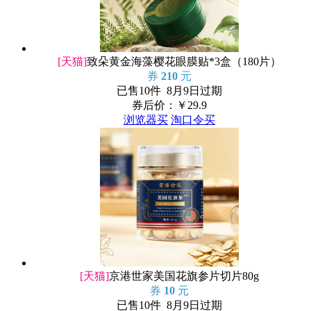
[天猫]
致朵黄金海藻樱花眼膜贴*3盒（180片）
券
210
元
已售10件 8月9日过期
券后价：￥
29.9
浏览器买
淘口令买
[天猫]
京港世家美国花旗参片切片80g
券
10
元
已售10件 8月9日过期