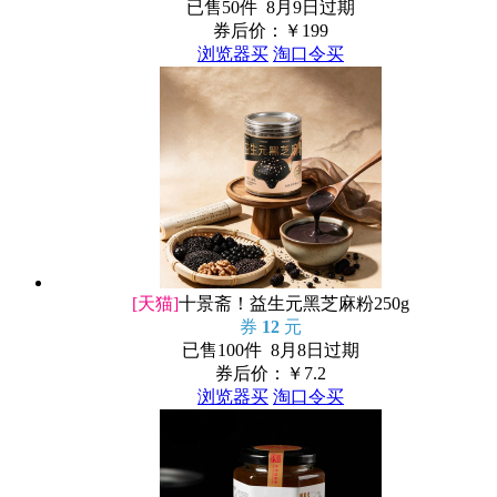
已售50件 8月9日过期
券后价：￥
199
浏览器买
淘口令买
[天猫]
十景斋！益生元黑芝麻粉250g
券
12
元
已售100件 8月8日过期
券后价：￥
7.2
浏览器买
淘口令买