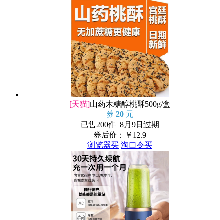
[天猫]
山药木糖醇桃酥500g/盒
券
20
元
已售200件 8月9日过期
券后价：￥
12.9
浏览器买
淘口令买