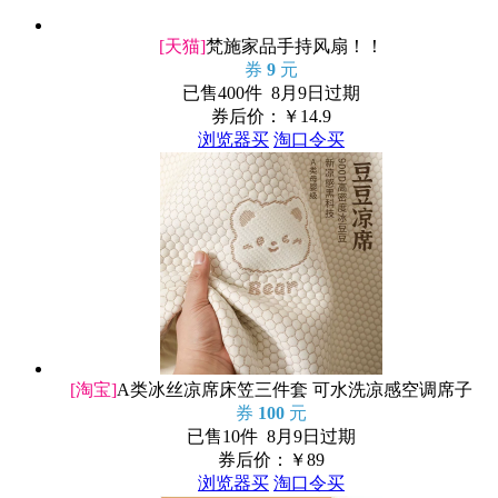
[天猫]
梵施家品手持风扇！！
券
9
元
已售400件 8月9日过期
券后价：￥
14.9
浏览器买
淘口令买
[淘宝]
A类冰丝凉席床笠三件套 可水洗凉感空调席子
券
100
元
已售10件 8月9日过期
券后价：￥
89
浏览器买
淘口令买