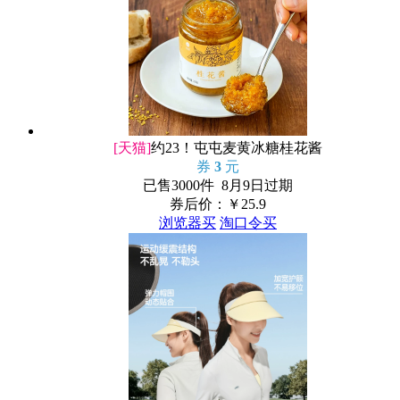
[天猫]
约23！屯屯麦黄冰糖桂花酱
券
3
元
已售3000件 8月9日过期
券后价：￥
25.9
浏览器买
淘口令买