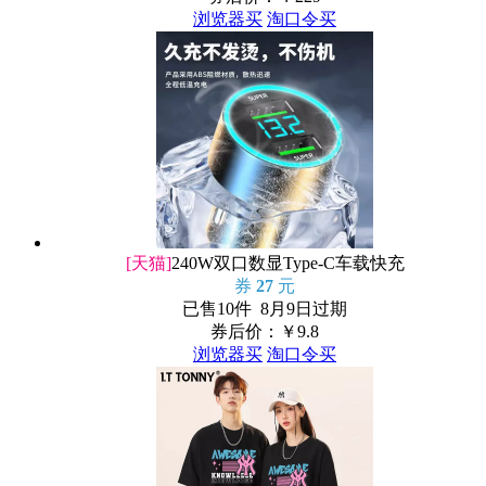
浏览器买
淘口令买
[天猫]
240W双口数显Type-C车载快充
券
27
元
已售10件 8月9日过期
券后价：￥
9.8
浏览器买
淘口令买