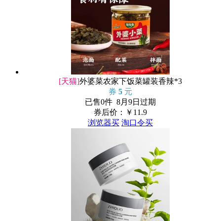
[天猫]
外婆菜农家下饭菜罐装香辣*3
券
5
元
已售0件 8月9日过期
券后价：￥
11.9
浏览器买
淘口令买