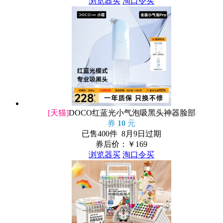
浏览器买
淘口令买
[天猫]
DOCO红蓝光小气泡吸黑头神器脸部
券
10
元
已售400件 8月9日过期
券后价：￥
169
浏览器买
淘口令买