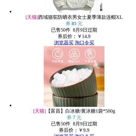
[天猫]
西域骆驼防晒衣男女士夏季薄款连帽XL
券
85
元
已售50件 8月9日过期
券后价：￥
14.9
浏览器买
淘口令买
[天猫]
【富昌】白冰糖/黄冰糖1袋*500g
券
7
元
已售50件 8月9日过期
券后价：￥
9.9