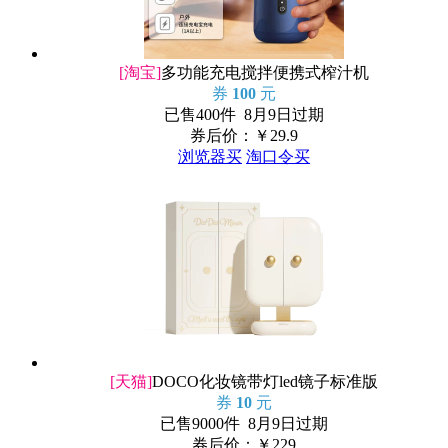
[淘宝]
多功能充电搅拌便携式榨汁机
券
100
元
已售400件 8月9日过期
券后价：￥
29.9
浏览器买
淘口令买
[天猫]
DOCO化妆镜带灯led镜子标准版
券
10
元
已售9000件 8月9日过期
券后价：￥
229