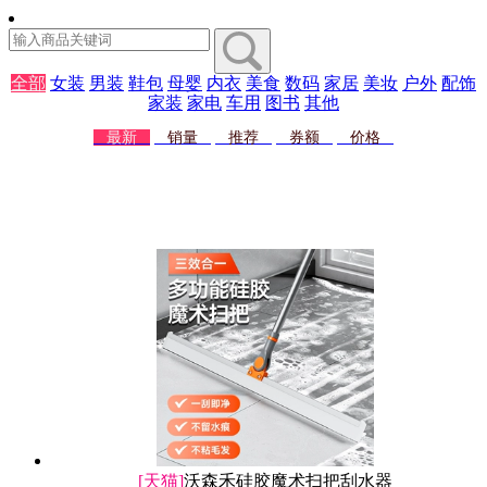
全部
女装
男装
鞋包
母婴
内衣
美食
数码
家居
美妆
户外
配饰
家装
家电
车用
图书
其他
最新
销量
推荐
券额
价格
[天猫]
沃森禾硅胶魔术扫把刮水器