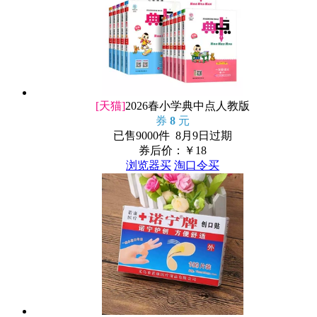
[天猫]
2026春小学典中点人教版
券
8
元
已售9000件 8月9日过期
券后价：￥
18
浏览器买
淘口令买