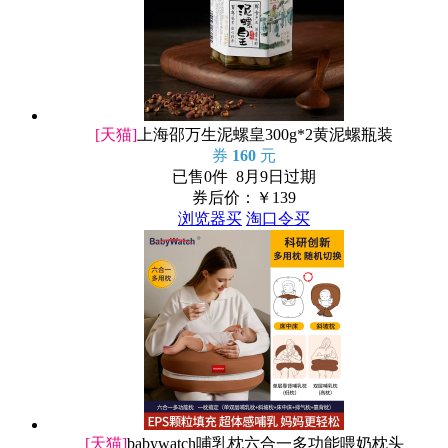
[天猫]
上海邵万生泥螺皇300g*2黄泥螺瓶装
券
160
元
已售0件 8月9日过期
券后价：￥
139
浏览器买
淘口令买
[天猫]
babywatch哺乳枕六合一多功能喂奶枕头