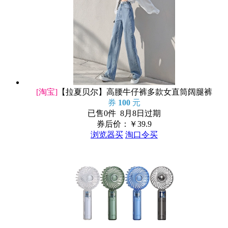
[淘宝]
【拉夏贝尔】高腰牛仔裤多款女直筒阔腿裤
券
100
元
已售0件 8月8日过期
券后价：￥
39.9
浏览器买
淘口令买