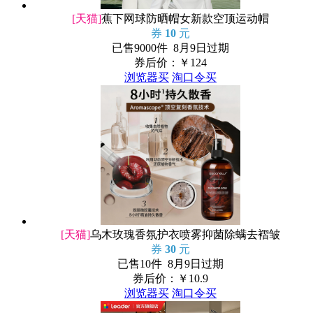
[天猫]
蕉下网球防晒帽女新款空顶运动帽
券
10
元
已售9000件 8月9日过期
券后价：￥
124
浏览器买
淘口令买
[天猫]
乌木玫瑰香氛护衣喷雾抑菌除螨去褶皱
券
30
元
已售10件 8月9日过期
券后价：￥
10.9
浏览器买
淘口令买