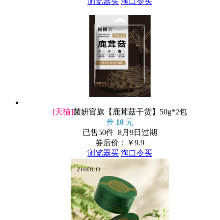
浏览器买
淘口令买
[天猫]
菌妍官旗【鹿茸菇干货】50g*2包
券
10
元
已售50件 8月9日过期
券后价：￥
9.9
浏览器买
淘口令买