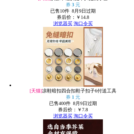
券
3
元
已售10件 8月9日过期
券后价：￥
14.8
浏览器买
淘口令买
[天猫]
凉鞋暗扣四合扣鞋子扣子6付送工具
券
1
元
已售400件 8月9日过期
券后价：￥
7.8
浏览器买
淘口令买