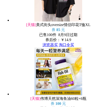
[天猫]
美式街头oversize情侣印花T恤XL
券
85
元
已售100件 8月9日过期
券后价：￥
14.9
浏览器买
淘口令买
[天猫]
伟博天然深海鱼油60粒×6瓶
券
100
元