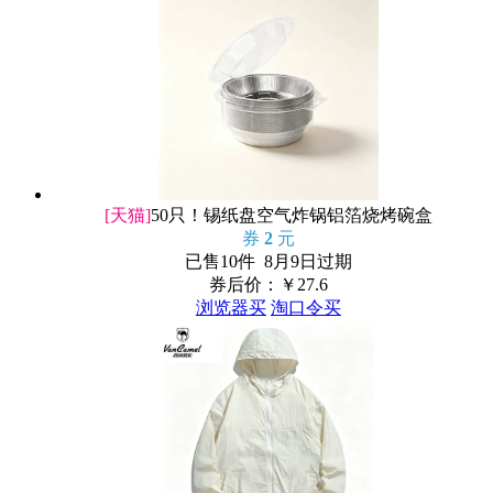
[天猫]
50只！锡纸盘空气炸锅铝箔烧烤碗盒
券
2
元
已售10件 8月9日过期
券后价：￥
27.6
浏览器买
淘口令买