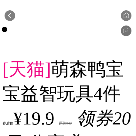
[天猫]
萌森鸭宝
宝益智玩具4件
¥19.9
领券20
券后价
原价¥40