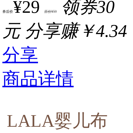
¥29
领券30
券后价
原价¥59
元
分享赚￥4.34
分享
商品详情
LALA婴儿布