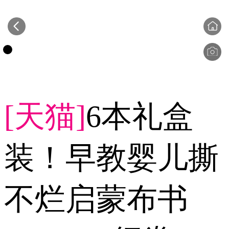
[天猫]
6本礼盒
装！早教婴儿撕
不烂启蒙布书