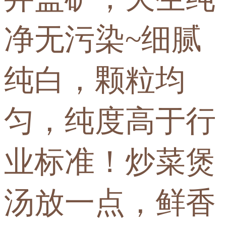
净无污染~细腻
纯白，颗粒均
匀，纯度高于行
业标准！炒菜煲
汤放一点，鲜香