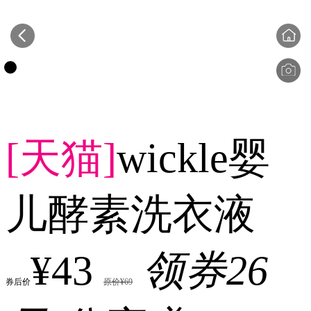
[天猫]
wickle婴
儿酵素洗衣液
¥43
领券26
券后价
原价¥69