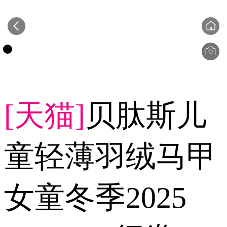
[天猫]
贝肽斯儿
童轻薄羽绒马甲
女童冬季2025