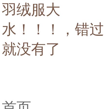
羽绒服大
水！！！，错过
就没有了
首页