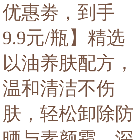
优惠劵，到手
9.9元/瓶】精选
以油养肤配方，
温和清洁不伤
肤，轻松卸除防
晒与素颜霜，深