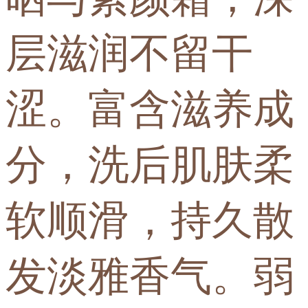
层滋润不留干
涩。富含滋养成
分，洗后肌肤柔
软顺滑，持久散
发淡雅香气。弱