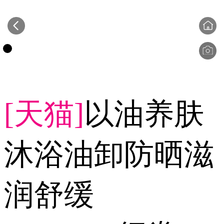
[天猫]
以油养肤
沐浴油卸防晒滋
润舒缓