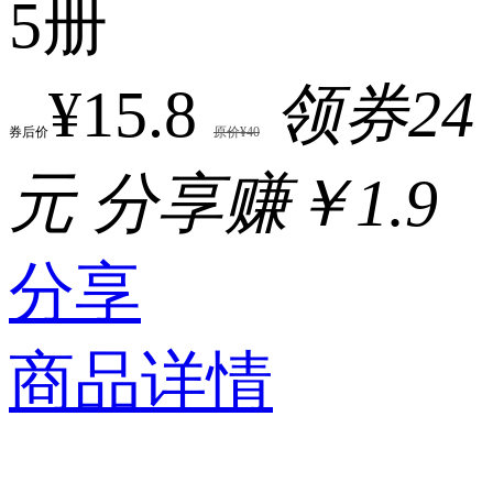
5册
¥15.8
领券24
券后价
原价¥40
元
分享赚￥1.9
分享
商品详情