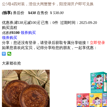
公5母4四对装，澄信大闸蟹蟹卡，阳澄湖开户即可兑换
(独享)
券后价
¥
438
在售价 ¥
538.00
优惠券
满538元减100元
已售：0件 过期时间：2025-09-20
购买流程
¥100
领券购买
优惠券
领券购买
分享：
您还没有登录，请登录后获取专属分享链接！
立即登录
如果您喜欢此宝贝，记得分享给您的朋友，一起享优惠：
大家都在抢