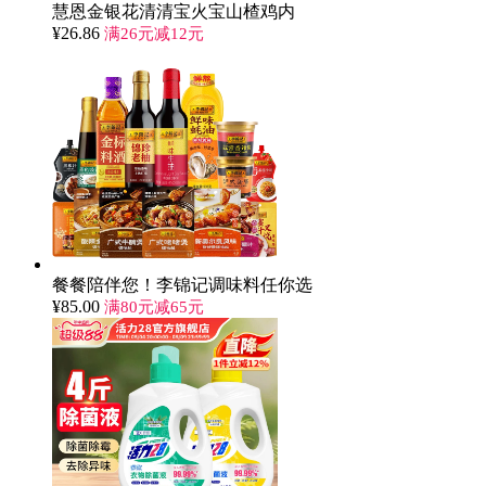
慧恩金银花清清宝火宝山楂鸡内
¥
26.86
满26元减12元
餐餐陪伴您！李锦记调味料任你选
¥
85.00
满80元减65元