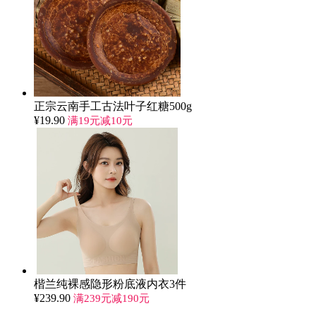
正宗云南手工古法叶子红糖500g
¥
19.90
满19元减10元
楷兰纯裸感隐形粉底液内衣3件
¥
239.90
满239元减190元