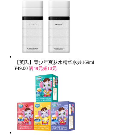
【英氏】青少年爽肤水精华水共169ml
¥
49.00
满49元减10元