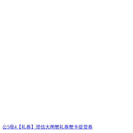
公5母4【礼券】澄信大闸蟹礼券蟹卡提货券