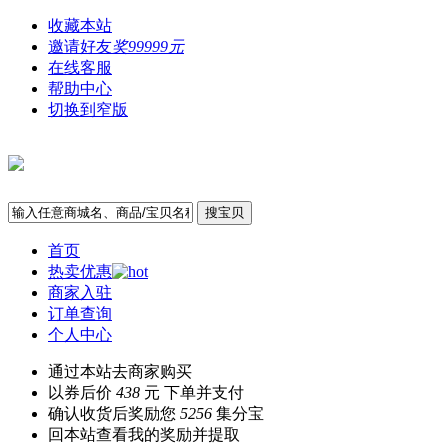
收藏本站
邀请好友
奖99999元
在线客服
帮助中心
切换到窄版
搜宝贝
首页
热卖优惠
商家入驻
订单查询
个人中心
通过本站去商家购买
以券后价
438
元 下单并支付
确认收货后奖励您
5256
集分宝
回本站查看我的奖励并提取