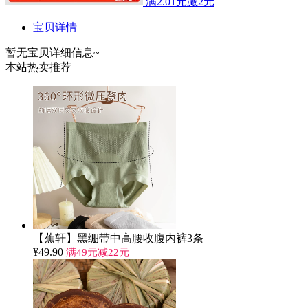
满2.01元减2元
宝贝详情
暂无宝贝详细信息~
本站热卖推荐
【蕉轩】黑绷带中高腰收腹内裤3条
¥
49.90
满49元减22元