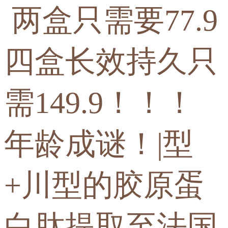
两盒只需要77.9
四盒长效持久只
需149.9！！！
年龄成谜！|型
+川型的胶原蛋
白肽提取至法国