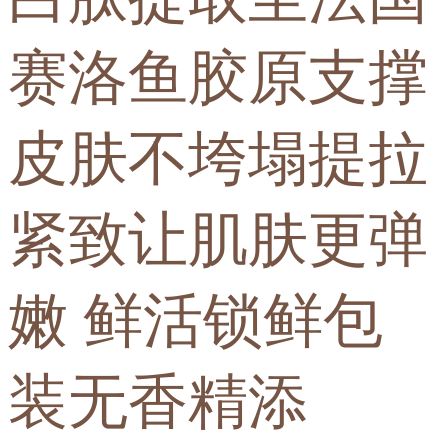
赛洛鱼胶原支撑
皮肤不垮塌提拉
紧致让肌肤更弹
嫩 鲜活锁鲜包
装无香精添