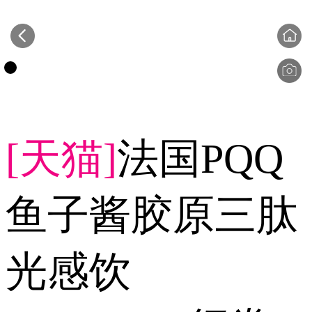
[天猫]
法国PQQ
鱼子酱胶原三肽
光感饮