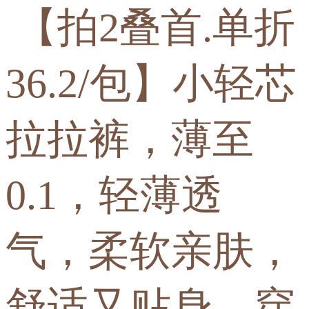
【拍2叠首.单折
36.2/包】小轻芯
拉拉裤，薄至
0.1，轻薄透
气，柔软亲肤，
舒适又贴身，穿