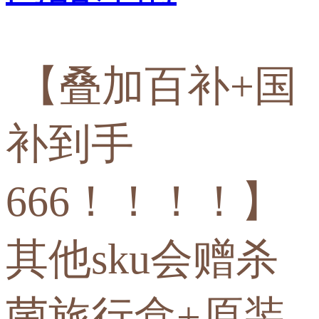
【叠加百补+国
补到手
666！！！！】
其他sku会赠杀
菌旅行盒+原装