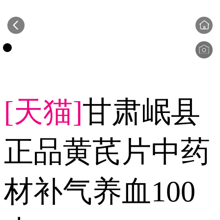
[天猫]
甘肃岷县
正品黄芪片中药
材补气养血100