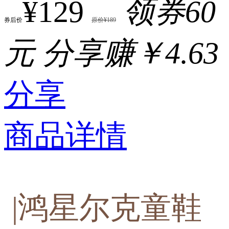
¥129
领券60
券后价
原价¥189
元
分享赚￥4.63
分享
商品详情
|鸿星尔克童鞋