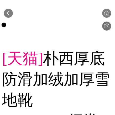
[天猫]
朴西厚底
防滑加绒加厚雪
地靴