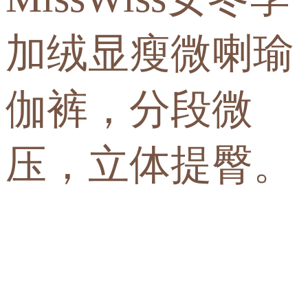
加绒显瘦微喇瑜
伽裤，分段微
压，立体提臀。