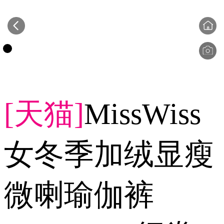
[天猫]
MissWiss
女冬季加绒显瘦
微喇瑜伽裤