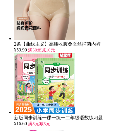
2条【曲线主义】高腰收腹桑蚕丝抑菌内裤
¥
59.90
满50元减10元
新版同步训练一课一练一二年级语数练习题
¥
16.60
满8元减3元