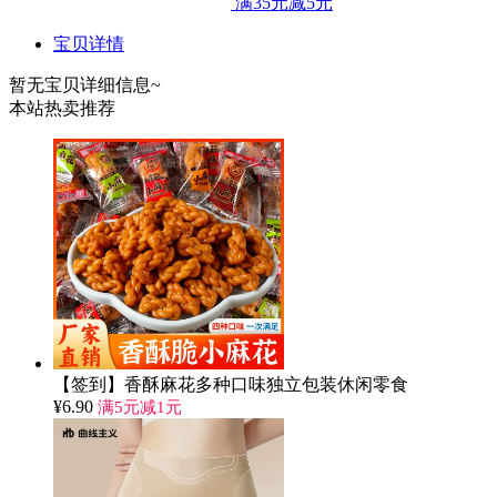
满35元减5元
宝贝详情
暂无宝贝详细信息~
本站热卖推荐
【签到】香酥麻花多种口味独立包装休闲零食
¥
6.90
满5元减1元