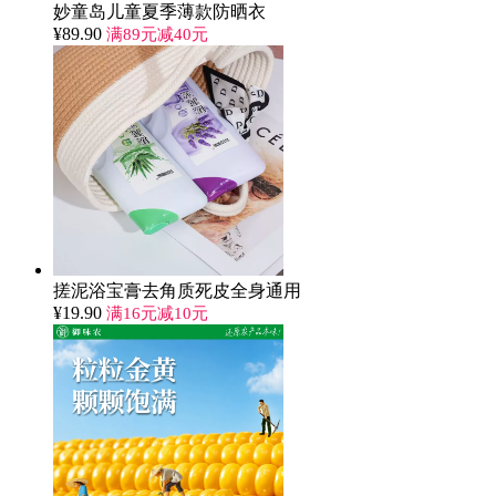
妙童岛儿童夏季薄款防晒衣
¥
89.90
满89元减40元
搓泥浴宝膏去角质死皮全身通用
¥
19.90
满16元减10元