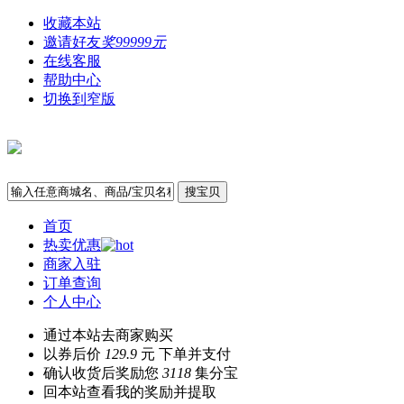
收藏本站
邀请好友
奖99999元
在线客服
帮助中心
切换到窄版
搜宝贝
首页
热卖优惠
商家入驻
订单查询
个人中心
通过本站去商家购买
以券后价
129.9
元 下单并支付
确认收货后奖励您
3118
集分宝
回本站查看我的奖励并提取