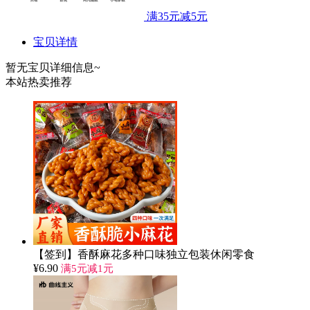
满35元减5元
宝贝详情
暂无宝贝详细信息~
本站热卖推荐
【签到】香酥麻花多种口味独立包装休闲零食
¥
6.90
满5元减1元