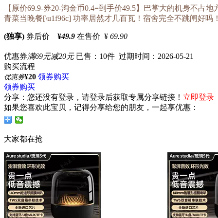
【原价69.9-券20-淘金币0.4=到手价49.5】巴掌大的机身不
青菜当晚餐[\u1f96c] 功率居然才几百瓦！宿舍完全不跳闸好吗！
(独享)
券后价
¥
49.9
在售价 ¥
69.90
优惠券
满69元减20元
已售：10件 过期时间：2026-05-21
购买流程
¥20
领券购买
优惠券
领券购买
分享：
您还没有登录，请登录后获取专属分享链接！
立即登录
如果您喜欢此宝贝，记得分享给您的朋友，一起享优惠：
大家都在抢