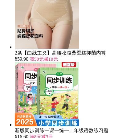
2条【曲线主义】高腰收腹桑蚕丝抑菌内裤
¥
59.90
满50元减10元
新版同步训练一课一练一二年级语数练习题
¥
16.60
满8元减3元