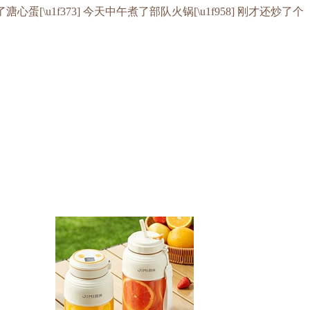
\u1f373] 今天中午煮了部队火锅[\u1f958] 刚才还炒了个