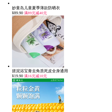
妙童岛儿童夏季薄款防晒衣
¥
89.90
满89元减40元
搓泥浴宝膏去角质死皮全身通用
¥
19.90
满16元减10元