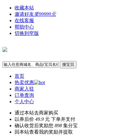
收藏本站
邀请好友
奖99999元
在线客服
帮助中心
切换到窄版
搜宝贝
首页
热卖优惠
商家入驻
订单查询
个人中心
通过本站去商家购买
以券后价
49.9
元 下单并支付
确认收货后奖励您
898
集分宝
回本站查看我的奖励并提取