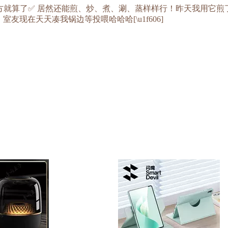
占地方就算了✅ 居然还能煎、炒、煮、涮、蒸样样行！昨天我用它煎了溏心蛋[
室友现在天天凑我锅边等投喂哈哈哈[\u1f606]