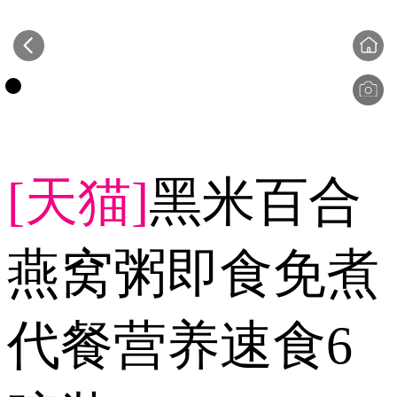
[天猫]
黑米百合
燕窝粥即食免煮
代餐营养速食6