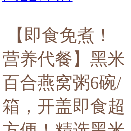
【即食免煮！
营养代餐】黑米
百合燕窝粥6碗/
箱，开盖即食超
方便！精选黑米