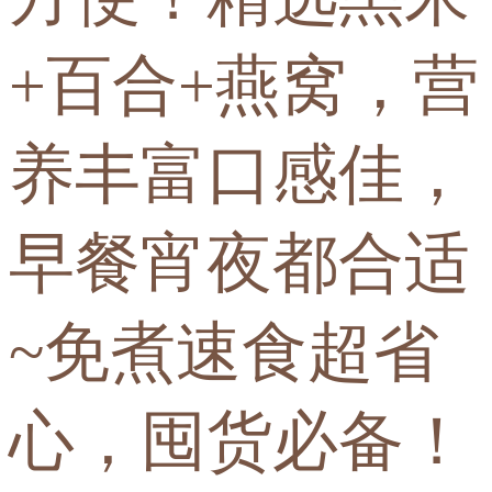
+百合+燕窝，营
养丰富口感佳，
早餐宵夜都合适
~免煮速食超省
心，囤货必备！