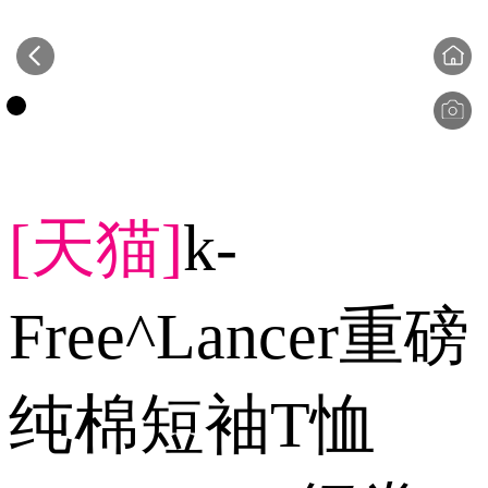
[天猫]
k-
Free^Lancer重磅
纯棉短袖T恤