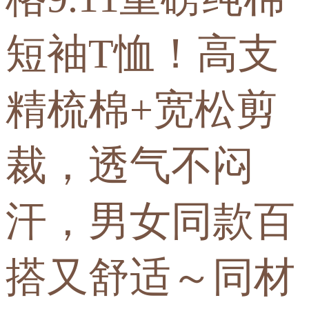
短袖T恤！高支
精梳棉+宽松剪
裁，透气不闷
汗，男女同款百
搭又舒适～同材