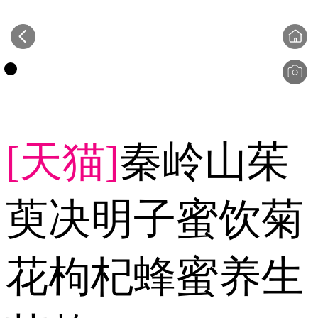
[天猫]
秦岭山茱
萸决明子蜜饮菊
花枸杞蜂蜜养生