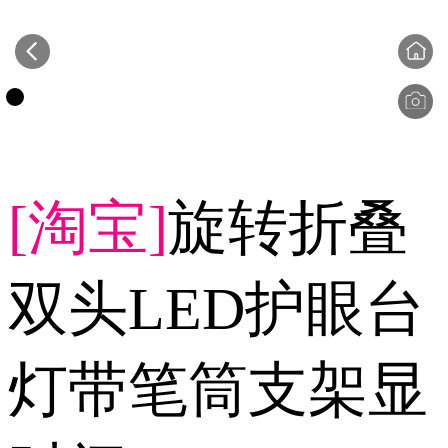
[淘宝]
旋转折叠
双头LED护眼台
灯带笔筒支架显