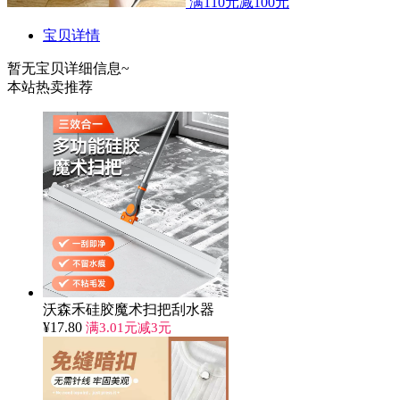
满110元减100元
宝贝详情
暂无宝贝详细信息~
本站热卖推荐
沃森禾硅胶魔术扫把刮水器
¥
17.80
满3.01元减3元