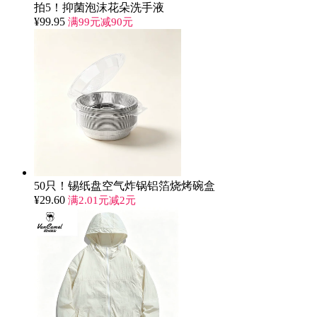
拍5！抑菌泡沫花朵洗手液
¥
99.95
满99元减90元
50只！锡纸盘空气炸锅铝箔烧烤碗盒
¥
29.60
满2.01元减2元