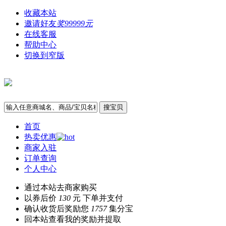
收藏本站
邀请好友
奖99999元
在线客服
帮助中心
切换到窄版
搜宝贝
首页
热卖优惠
商家入驻
订单查询
个人中心
通过本站去商家购买
以券后价
130
元 下单并支付
确认收货后奖励您
1757
集分宝
回本站查看我的奖励并提取