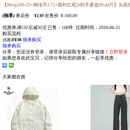
【88vip200-25+掏琻币3.72+限时红苞2r到手蕞低99.
(独享)
券后价
¥
130
在售价 ¥
160.00
优惠券
满150元减30元
已售：100件 过期时间：2026-06-21
购买流程
¥30
领券购买
优惠券
领券购买
分享：
您还没有登录，请登录后获取专属分享链接！
立即登录
如果您喜欢此宝贝，记得分享给您的朋友，一起享优惠：
大家都在抢