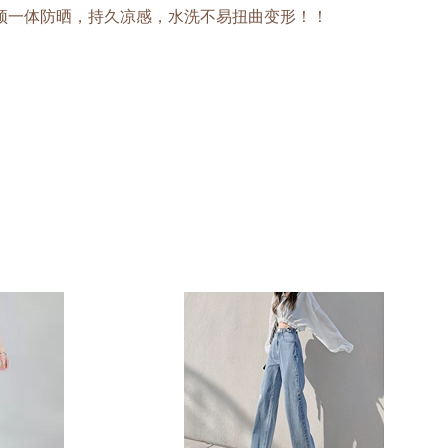
44亓】头面颈一体防晒，持久凉感，水洗不易扭曲变形！！