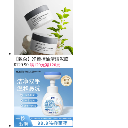
【致朵】净透控油清洁泥膜
¥
129.90
满129元减120元