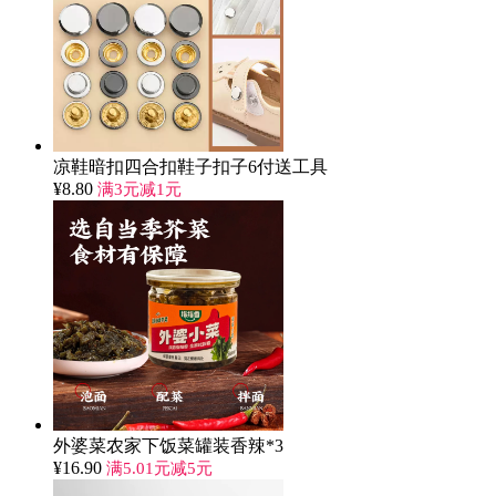
凉鞋暗扣四合扣鞋子扣子6付送工具
¥
8.80
满3元减1元
外婆菜农家下饭菜罐装香辣*3
¥
16.90
满5.01元减5元