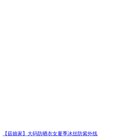
【菇娘家】大码防晒衣女夏季冰丝防紫外线