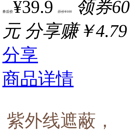
¥39.9
领券60
券后价
原价¥100
元
分享赚￥4.79
分享
商品详情
紫外线遮蔽，