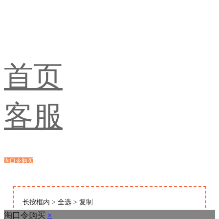
首页
客服
淘口令购买
浏览器购买
长按框内 > 全选 > 复制
淘口令购买
×