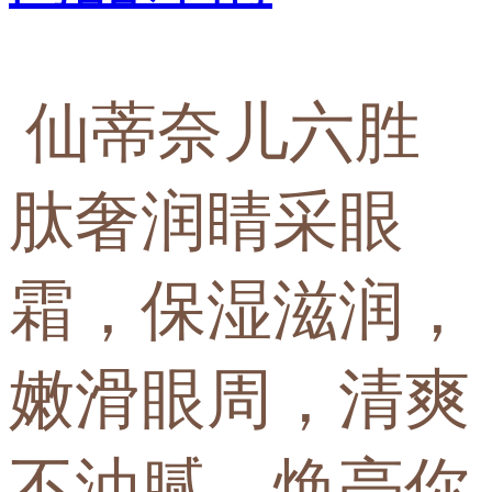
仙蒂奈儿六胜
肽奢润睛采眼
霜，保湿滋润，
嫩滑眼周，清爽
不油腻，焕亮你