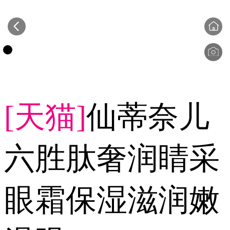
[天猫]
仙蒂奈儿
六胜肽奢润睛采
眼霜保湿滋润嫩