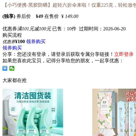
【小巧便携·黑胶防晒】超轻六折伞来啦！仅重225克，轻松放
(独享)
券后价
¥
49
在售价 ¥
149.00
优惠券
满101元减100元
已售：10件 过期时间：2026-06-20
购买流程
¥100
领券购买
优惠券
领券购买
分享：
您还没有登录，请登录后获取专属分享链接！
立即登录
如果您喜欢此宝贝，记得分享给您的朋友，一起享优惠：
大家都在抢