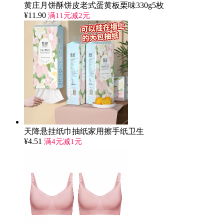
黄庄月饼酥饼皮老式蛋黄板栗味330g5枚
¥
11.90
满11元减2元
天降悬挂纸巾抽纸家用擦手纸卫生
¥
4.51
满4元减1元