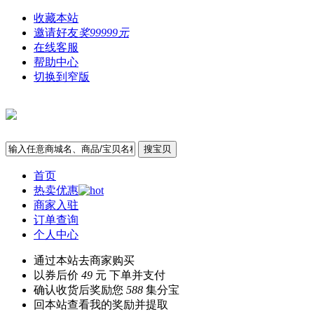
收藏本站
邀请好友
奖99999元
在线客服
帮助中心
切换到窄版
搜宝贝
首页
热卖优惠
商家入驻
订单查询
个人中心
通过本站去商家购买
以券后价
49
元 下单并支付
确认收货后奖励您
588
集分宝
回本站查看我的奖励并提取