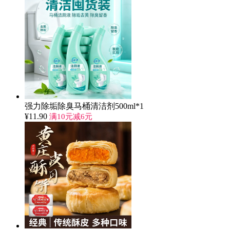
强力除垢除臭马桶清洁剂500ml*1
¥
11.90
满10元减6元