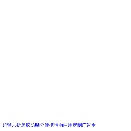
超轻六折黑胶防晒伞便携晴雨两用定制广告伞