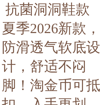
抗菌洞洞鞋款
夏季2026新款，
防滑透气软底设
计，舒适不闷
脚！淘金币可抵
扣，入手更划