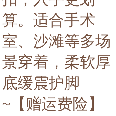
算。适合手术
室、沙滩等多场
景穿着，柔软厚
底缓震护脚
~【赠运费险】